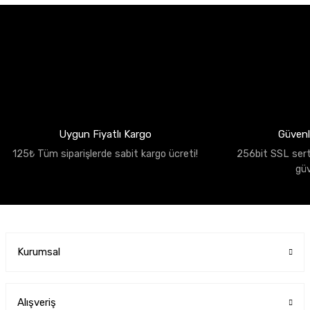
Uygun Fiyatlı Kargo
Güvenli
125₺ Tüm siparişlerde sabit kargo ücreti!
256bit SSL sertif
gü
Kurumsal
Alışveriş