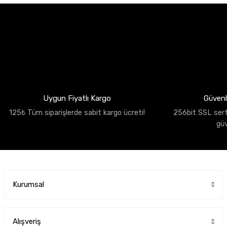
Uygun Fiyatlı Kargo
Güvenli
125₺ Tüm siparişlerde sabit kargo ücreti!
256bit SSL sertif
gü
Kurumsal
Alışveriş