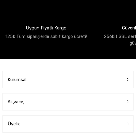
Uygun Fiyatlı Kargo
Güvenli
125₺ Tüm siparişlerde sabit kargo ücreti!
256bit SSL sertif
gü
Kurumsal
Alışveriş
Üyelik