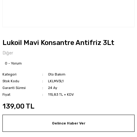
Lukoil Mavi Konsantre Antifriz 3Lt
Diğer
0 - Yorum
Kategori
Oto Bakım
Stok Kodu
LKLMV3L1
Garanti Süresi
24 Ay
Fiyat
115,83 TL + KDV
139,00 TL
Gelince Haber Ver