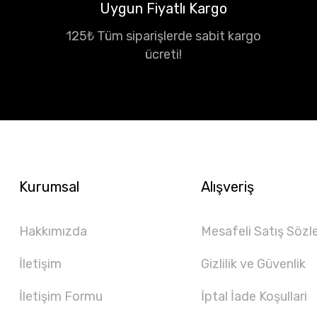
Uygun Fiyatlı Kargo
125₺ Tüm siparişlerde sabit kargo
ücreti!
Kurumsal
Alışveriş
Hakkımızda
Mesafeli Satış Sözl
İletişim
Gizlilik ve Güvenlik
İletişim Formu
İptal İade Koşullari