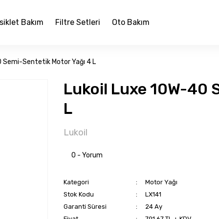
siklet Bakım
Filtre Setleri
Oto Bakım
0 Semi-Sentetik Motor Yağı 4 L
Lukoil Luxe 10W-40 
L
Lukoil
0 - Yorum
Kategori
Motor Yağı
Stok Kodu
LX141
Garanti Süresi
24 Ay
Fiyat
791,67 TL + KDV