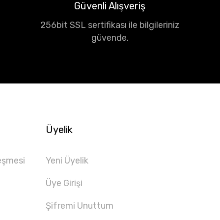
Güvenli Alışveriş
256bit SSL sertifikası ile bilgileriniz
güvende.
Üyelik
eşmesi
Yeni Üyelik
Üye Girişi
Şifremi Unuttum