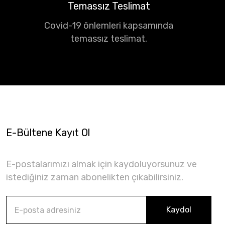
Temassız Teslimat
Covid-19 önlemleri kapsamında
temassız teslimat.
E-Bültene Kayıt Ol
E-postalarımızı almak için kaydoluyorsunuz ve
istediğiniz zaman abonelikten çıkabilirsiniz.
Kaydol