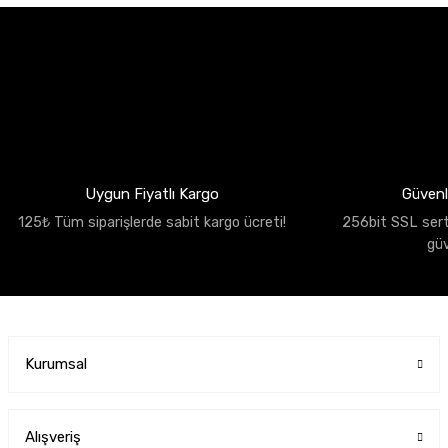
Uygun Fiyatlı Kargo
Güvenli
125₺ Tüm siparişlerde sabit kargo ücreti!
256bit SSL sertif
gü
Kurumsal
Alışveriş