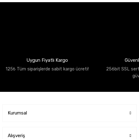
Uygun Fiyatlı Kargo
Güvenli
125₺ Tüm siparişlerde sabit kargo ücreti!
256bit SSL sertif
gü
Kurumsal
Alışveriş