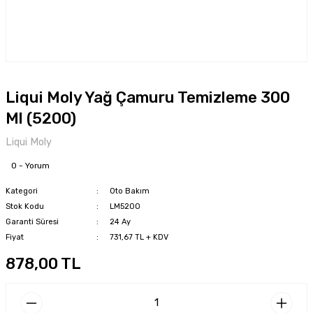
Liqui Moly Yağ Çamuru Temizleme 300
Ml (5200)
Liqui Moly
0 - Yorum
Kategori
Oto Bakım
Stok Kodu
LM5200
Garanti Süresi
24 Ay
Fiyat
731,67 TL + KDV
878,00 TL