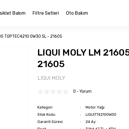
siklet Bakım
Filtre Setleri
Oto Bakım
605 TOPTEC4210 0W30 5L - 21605
LIQUI MOLY LM 2160
21605
LIQUI MOLY
0 - Yorum
Kategori
Motor Yağı
Stok Kodu
LIQUITT42100W30
Garanti Süresi
24 Ay
Fiyat
3.166,67 TL + KDV