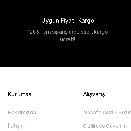
Uygun Fiyatlı Kargo
125₺ Tüm siparişlerde sabit kargo
ücreti!
Kurumsal
Alışveriş
Hakkımızda
Mesafeli Satış Sözl
İletişim
Gizlilik ve Güvenlik