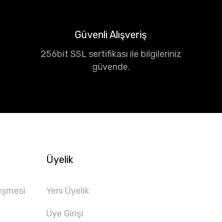
Güvenli Alışveriş
256bit SSL sertifikası ile bilgileriniz
güvende.
Üyelik
eşmesi
Yeni Üyelik
Üye Girişi