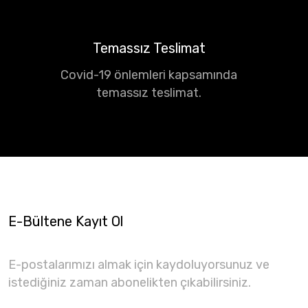
Temassız Teslimat
Covid-19 önlemleri kapsamında
temassız teslimat.
E-Bültene Kayıt Ol
E-postalarımızı almak için kaydoluyorsunuz ve
istediğiniz zaman abonelikten çıkabilirsiniz.