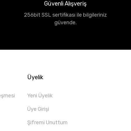
Güvenli Alışveriş
256bit SSL sertifikası ile bilgileriniz
güvende.
Üyelik
eşmesi
Yeni Üyelik
Üye Girişi
Şifremi Unuttum