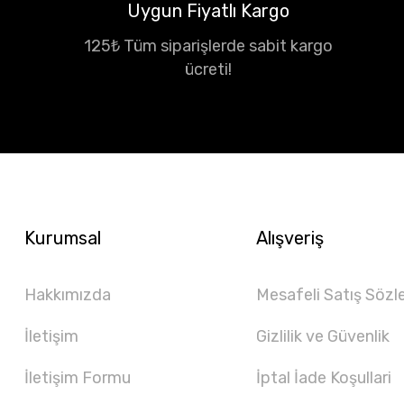
Uygun Fiyatlı Kargo
125₺ Tüm siparişlerde sabit kargo
ücreti!
Kurumsal
Alışveriş
Hakkımızda
Mesafeli Satış Sözl
İletişim
Gizlilik ve Güvenlik
İletişim Formu
İptal İade Koşullari