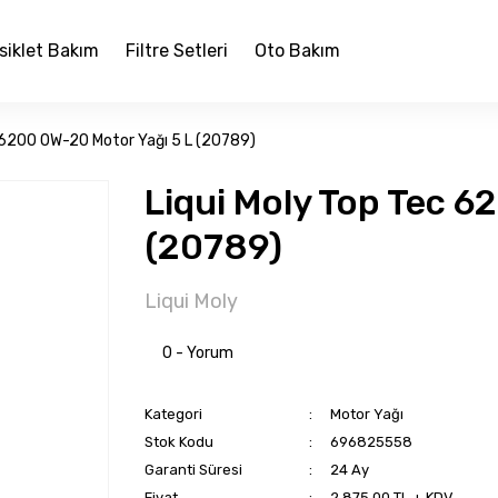
siklet Bakım
Filtre Setleri
Oto Bakım
c 6200 0W-20 Motor Yağı 5 L (20789)
Liqui Moly Top Tec 6
(20789)
Liqui Moly
0 - Yorum
Kategori
Motor Yağı
Stok Kodu
696825558
Garanti Süresi
24 Ay
Fiyat
2.875,00 TL + KDV