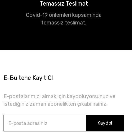
Temassız Teslimat
Covid-19 önlemleri kapsamında
temassız teslimat.
E-Bültene Kayıt Ol
E-postalarımızı almak için kaydoluyorsunuz ve
istediğiniz zaman abonelikten çıkabilirsiniz.
Kaydol