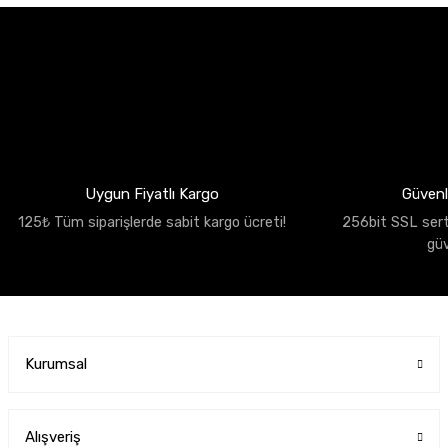
Uygun Fiyatlı Kargo
Güvenli
125₺ Tüm siparişlerde sabit kargo ücreti!
256bit SSL sertif
gü
Kurumsal
Alışveriş