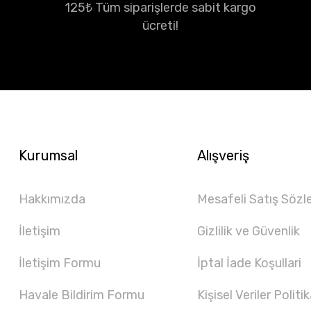
125₺ Tüm siparişlerde sabit kargo
ücreti!
Kurumsal
Alışveriş
Hakkımızda
Mesafeli Satış Sözl
İletişim
Gizlilik ve Güvenlik
İletişim Formu
İptal İade Koşullari
Havale Bildirim Formu
Kişisel Veriler Politik