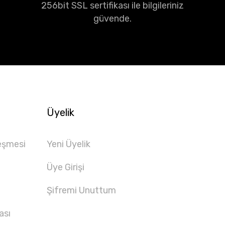
256bit SSL sertifikası ile bilgileriniz
güvende.
Üyelik
eşmesi
Yeni Üyelik
Üye Girişi
Şifremi Unuttum
ası