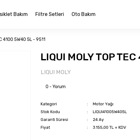
siklet Bakım
Filtre Setleri
Oto Bakım
C 4100 5W40 5L - 9511
LIQUI MOLY TOP TEC 
LIQUI MOLY
0 - Yorum
Kategori
Motor Yağı
Stok Kodu
LIQUI41005W405L
Garanti Süresi
24 Ay
Fiyat
3.155,00 TL + KDV