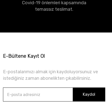
Covid-19 önlemleri kapsamında
temassız teslimat.
E-Bültene Kayıt Ol
E-postalarımızı almak için kaydoluyorsunuz ve
istediğiniz zaman abonelikten çıkabilirsiniz.
Kaydol