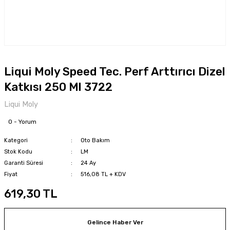
Liqui Moly Speed Tec. Perf Arttırıcı Dizel
Katkısı 250 Ml 3722
Liqui Moly
0 - Yorum
Kategori
Oto Bakım
Stok Kodu
LM
Garanti Süresi
24 Ay
Fiyat
516,08 TL + KDV
619,30 TL
Gelince Haber Ver