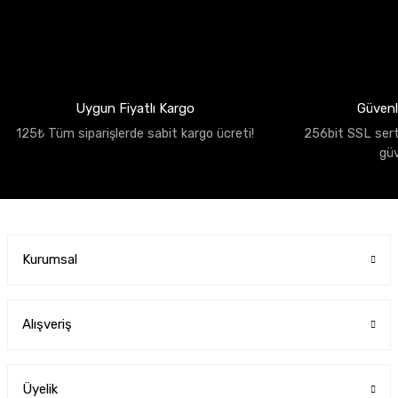
Uygun Fiyatlı Kargo
Güvenli
125₺ Tüm siparişlerde sabit kargo ücreti!
256bit SSL sertif
gü
Kurumsal
Alışveriş
Üyelik