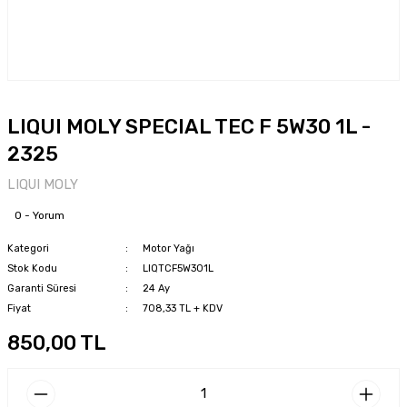
LIQUI MOLY SPECIAL TEC F 5W30 1L -
2325
LIQUI MOLY
0 - Yorum
Kategori
Motor Yağı
Stok Kodu
LIQTCF5W301L
Garanti Süresi
24 Ay
Fiyat
708,33 TL + KDV
850,00 TL