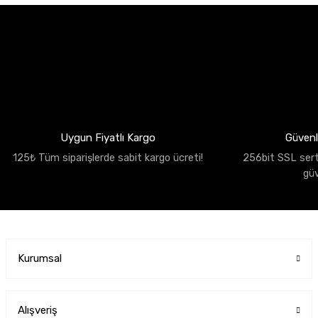
Uygun Fiyatlı Kargo
Güvenli
125₺ Tüm siparişlerde sabit kargo ücreti!
256bit SSL sertif
gü
Kurumsal
Alışveriş