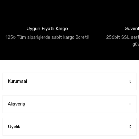
Uygun Fiyatlı Kargo
Güvenli
125₺ Tüm siparişlerde sabit kargo ücreti!
256bit SSL sertif
gü
Kurumsal
Alışveriş
Üyelik