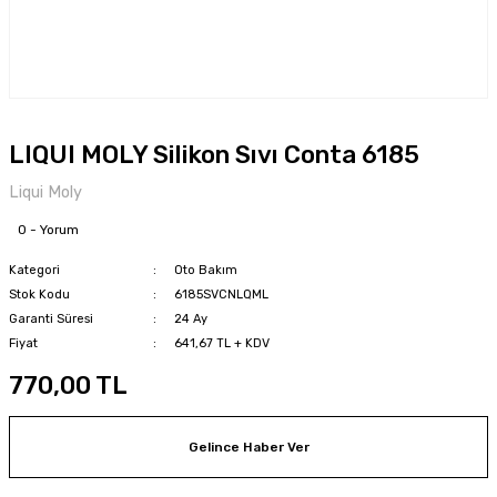
LIQUI MOLY Silikon Sıvı Conta 6185
Liqui Moly
0 - Yorum
Kategori
Oto Bakım
Stok Kodu
6185SVCNLQML
Garanti Süresi
24 Ay
Fiyat
641,67 TL + KDV
770,00 TL
Gelince Haber Ver