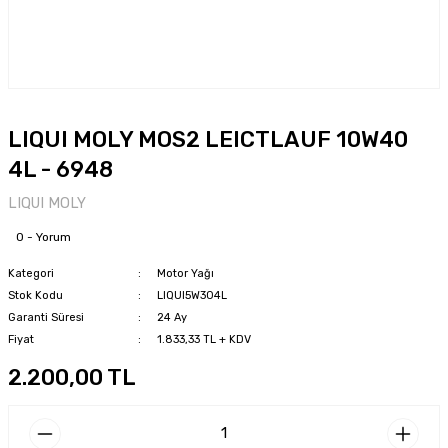
LIQUI MOLY MOS2 LEICTLAUF 10W40
4L - 6948
LIQUI MOLY
0 - Yorum
Kategori
Motor Yağı
Stok Kodu
LIQUI5W304L
Garanti Süresi
24 Ay
Fiyat
1.833,33 TL + KDV
2.200,00 TL