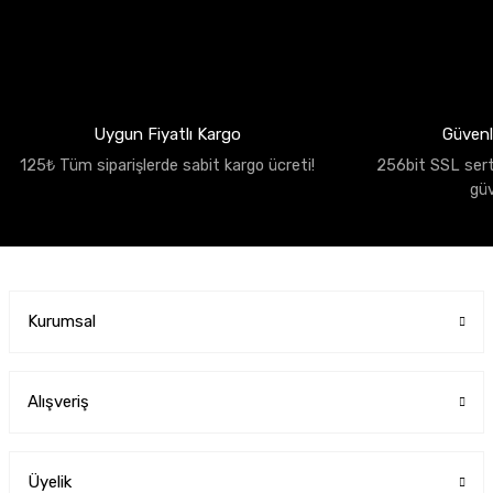
Uygun Fiyatlı Kargo
Güvenli
125₺ Tüm siparişlerde sabit kargo ücreti!
256bit SSL sertif
gü
Kurumsal
Alışveriş
Üyelik