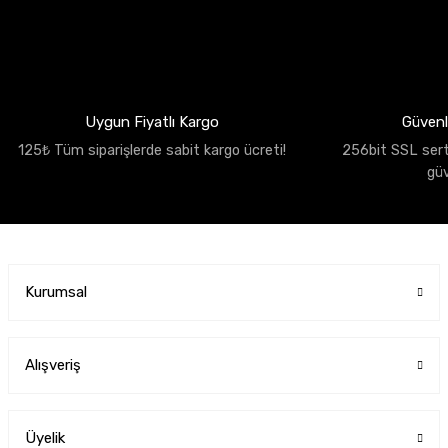
Uygun Fiyatlı Kargo
Güvenli
125₺ Tüm siparişlerde sabit kargo ücreti!
256bit SSL sertif
gü
Kurumsal
Alışveriş
Üyelik