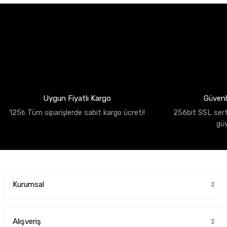
Uygun Fiyatlı Kargo
Güvenli
125₺ Tüm siparişlerde sabit kargo ücreti!
256bit SSL sertif
gü
Kurumsal
Alışveriş