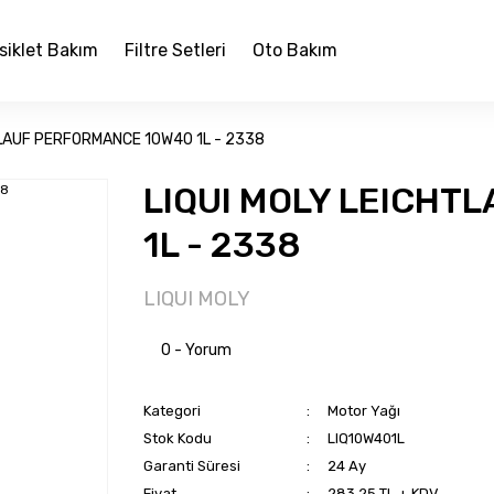
siklet Bakım
Filtre Setleri
Oto Bakım
TLAUF PERFORMANCE 10W40 1L - 2338
LIQUI MOLY LEICHT
1L - 2338
LIQUI MOLY
0 - Yorum
Kategori
Motor Yağı
Stok Kodu
LIQ10W401L
Garanti Süresi
24 Ay
Fiyat
283,25 TL + KDV