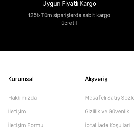
Uygun Fiyatlı Kargo
125₺ Tüm siparişlerde sabit kargo
ücreti!
Kurumsal
Alışveriş
Hakkımızda
Mesafeli Satış Sözl
İletişim
Gizlilik ve Güvenlik
İletişim Formu
İptal İade Koşullari