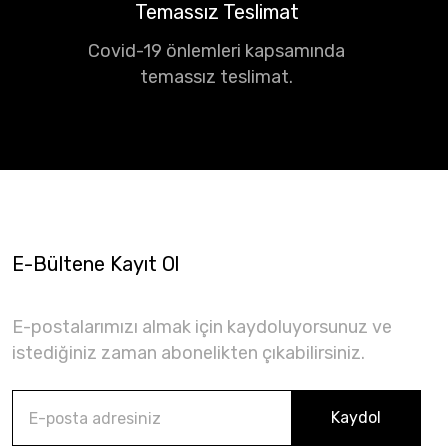
Temassız Teslimat
Covid-19 önlemleri kapsamında
temassız teslimat.
E-Bültene Kayıt Ol
E-postalarımızı almak için kaydoluyorsunuz ve
istediğiniz zaman abonelikten çıkabilirsiniz.
Kaydol