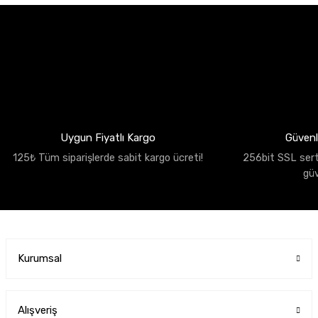
Uygun Fiyatlı Kargo
Güvenli
125₺ Tüm siparişlerde sabit kargo ücreti!
256bit SSL sertif
gü
Kurumsal
Alışveriş