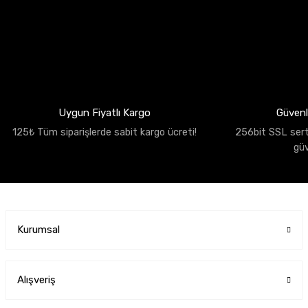
Uygun Fiyatlı Kargo
Güvenli
125₺ Tüm siparişlerde sabit kargo ücreti!
256bit SSL sertif
gü
Kurumsal
Alışveriş