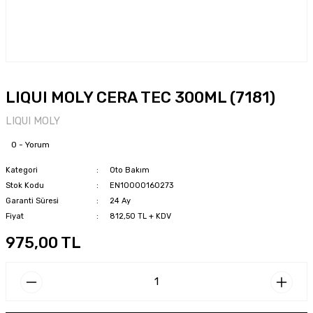
LIQUI MOLY CERA TEC 300ML (7181)
LIQUI MOLY
0 - Yorum
Kategori
Oto Bakım
Stok Kodu
EN10000160273
Garanti Süresi
24 Ay
Fiyat
812,50 TL + KDV
975,00 TL