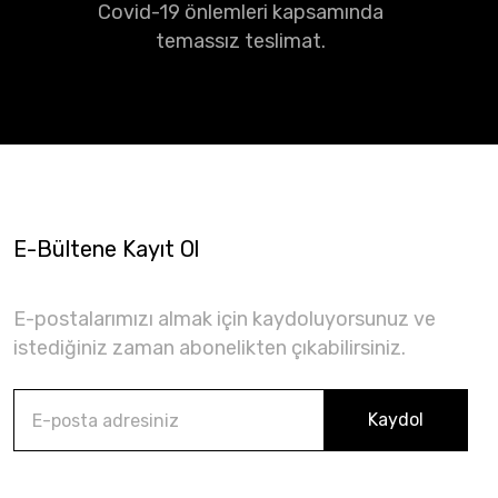
Covid-19 önlemleri kapsamında
temassız teslimat.
E-Bültene Kayıt Ol
E-postalarımızı almak için kaydoluyorsunuz ve
istediğiniz zaman abonelikten çıkabilirsiniz.
Kaydol