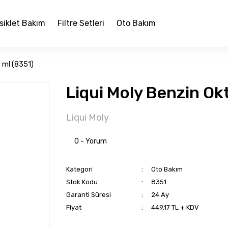
siklet Bakım
Filtre Setleri
Oto Bakım
0 ml (8351)
Liqui Moly Benzin Okt
Liqui Moly
0 - Yorum
Kategori
Oto Bakım
Stok Kodu
8351
Garanti Süresi
24 Ay
Fiyat
449,17 TL + KDV