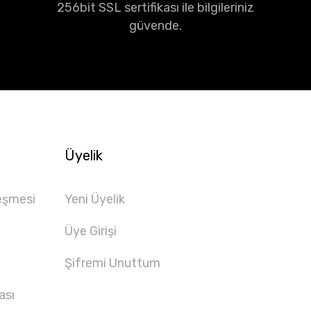
256bit SSL sertifikası ile bilgileriniz
güvende.
Üyelik
eşmesi
Yeni Üyelik
Üye Girişi
Şifremi Unuttum
ası