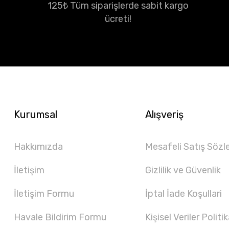
125₺ Tüm siparişlerde sabit kargo
ücreti!
Kurumsal
Alışveriş
Hakkımızda
Mesafeli Satış Sözl
İletişim
Gizlilik ve Güvenlik
İletişim Formu
İptal İade Koşullari
Havale Bildirim Formu
Kişisel Veriler Politik