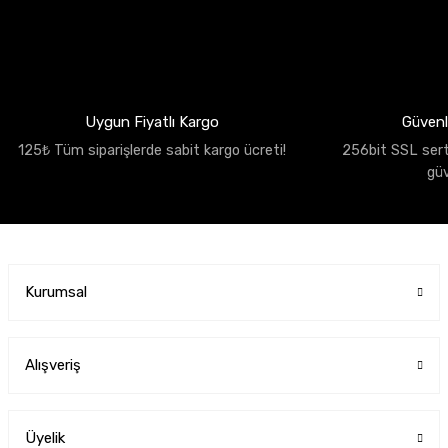
Uygun Fiyatlı Kargo
Güvenli
125₺ Tüm siparişlerde sabit kargo ücreti!
256bit SSL sertif
gü
Kurumsal
Alışveriş
Üyelik