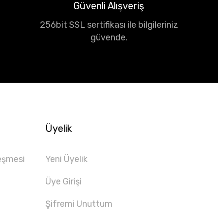
Güvenli Alışveriş
256bit SSL sertifikası ile bilgileriniz
güvende.
Üyelik
eşmesi
Yeni Üyelik
Üye Girişi
Şifremi Unuttum