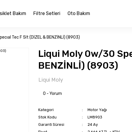
siklet Bakım
Filtre Setleri
Oto Bakım
pecıal Tec F 5lt (DİZEL & BENZİNLİ) (8903)
Liqui Moly 0w/30 Spec
BENZİNLİ) (8903)
Liqui Moly
0 - Yorum
Kategori
Motor Yağı
Stok Kodu
LM8903
Garanti Süresi
24 Ay
Fiyat
2.666,67 TL + KDV