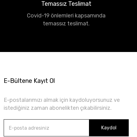
Temassız Teslimat
Covid-19 önlemleri kapsamında
temassız teslimat.
E-Bültene Kayıt Ol
E-postalarımızı almak için kaydoluyorsunuz ve
istediğiniz zaman abonelikten çıkabilirsiniz.
Kaydol