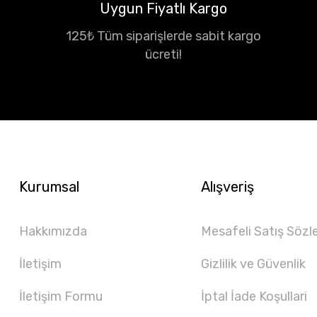
Uygun Fiyatlı Kargo
125₺ Tüm siparişlerde sabit kargo
ücreti!
Kurumsal
Alışveriş
Hakkımızda
Mesafeli Satış Sözl
İletişim
Gizlilik ve Güvenlik
İletişim Formu
İptal İade Koşullari