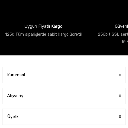
Uygun Fiyatlı Kargo
Güvenli
125₺ Tüm siparişlerde sabit kargo ücreti!
256bit SSL sertif
gü
Kurumsal
Alışveriş
Üyelik