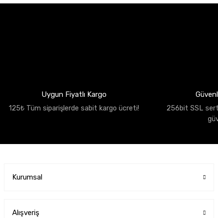
Uygun Fiyatlı Kargo
Güvenli
125₺ Tüm siparişlerde sabit kargo ücreti!
256bit SSL sertif
gü
Kurumsal
Alışveriş