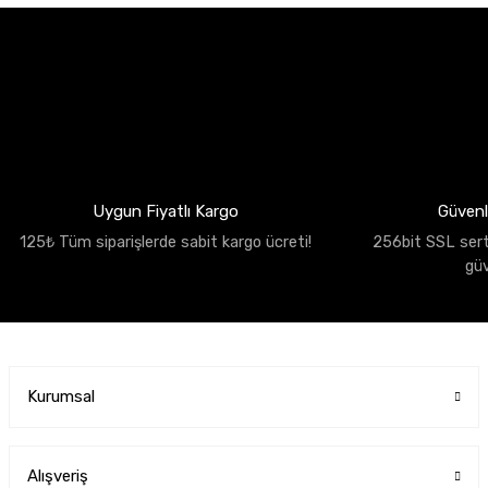
Uygun Fiyatlı Kargo
Güvenli
125₺ Tüm siparişlerde sabit kargo ücreti!
256bit SSL sertif
gü
Kurumsal
Alışveriş