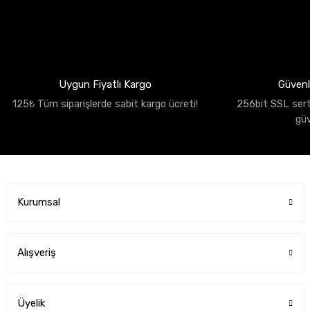
Uygun Fiyatlı Kargo
Güvenli
125₺ Tüm siparişlerde sabit kargo ücreti!
256bit SSL sertif
gü
Kurumsal
Alışveriş
Üyelik