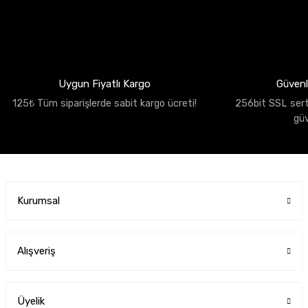
Uygun Fiyatlı Kargo
Güvenli
125₺ Tüm siparişlerde sabit kargo ücreti!
256bit SSL sertif
gü
Kurumsal
Alışveriş
Üyelik