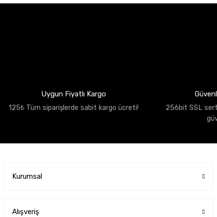
Uygun Fiyatlı Kargo
Güvenli
125₺ Tüm siparişlerde sabit kargo ücreti!
256bit SSL sertif
gü
Kurumsal
Alışveriş