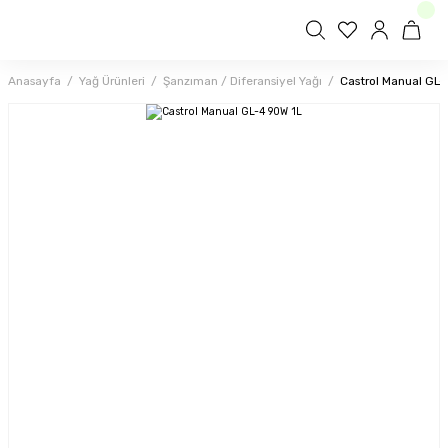
Anasayfa
Yağ Ürünleri
Şanzıman / Diferansiyel Yağı
Castrol Manual GL-