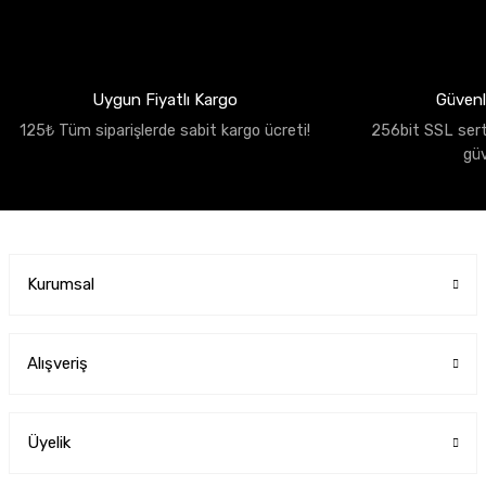
Uygun Fiyatlı Kargo
Güvenli
125₺ Tüm siparişlerde sabit kargo ücreti!
256bit SSL sertif
gü
Kurumsal
Alışveriş
Üyelik