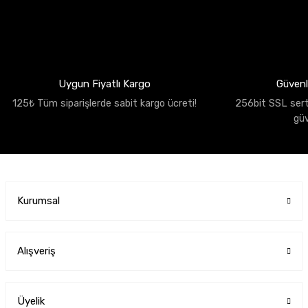
Uygun Fiyatlı Kargo
Güvenli
125₺ Tüm siparişlerde sabit kargo ücreti!
256bit SSL sertif
gü
Kurumsal
Alışveriş
Üyelik