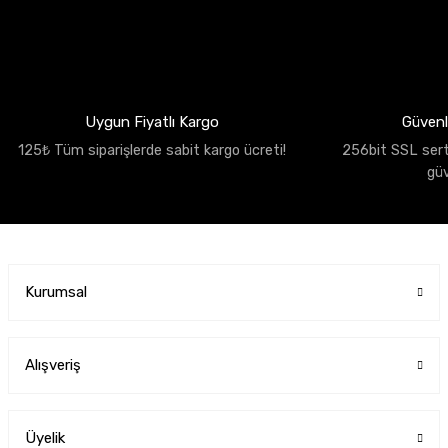
Uygun Fiyatlı Kargo
Güvenli
125₺ Tüm siparişlerde sabit kargo ücreti!
256bit SSL sertif
gü
Kurumsal
Alışveriş
Üyelik