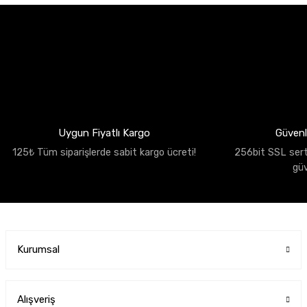
Uygun Fiyatlı Kargo
Güvenli
125₺ Tüm siparişlerde sabit kargo ücreti!
256bit SSL sertif
gü
Kurumsal
Alışveriş