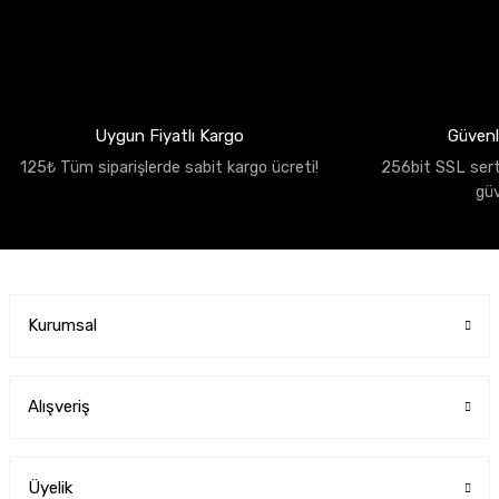
Uygun Fiyatlı Kargo
Güvenli
125₺ Tüm siparişlerde sabit kargo ücreti!
256bit SSL sertif
gü
Kurumsal
Alışveriş
Üyelik