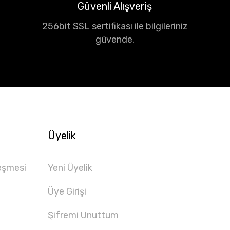
Güvenli Alışveriş
256bit SSL sertifikası ile bilgileriniz
güvende.
Üyelik
eşmesi
Yeni Üyelik
Üye Girişi
Şifremi Unuttum