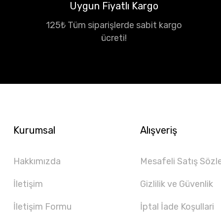
Uygun Fiyatlı Kargo
125₺ Tüm siparişlerde sabit kargo
ücreti!
Kurumsal
Alışveriş
Hakkımızda
Mesafeli Satış Sözl
İletişim
Gizlilik ve Güvenlik
İletişim Formu
İptal İade Koşullari