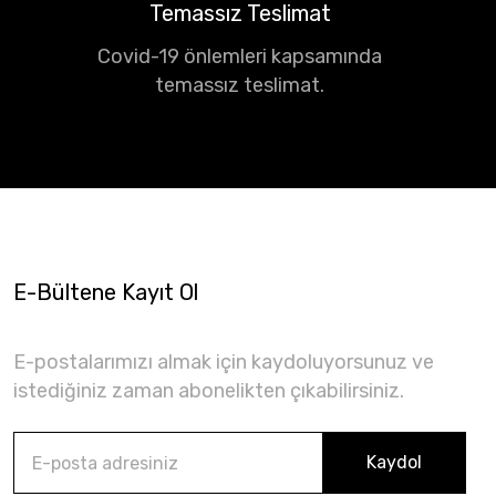
Temassız Teslimat
Covid-19 önlemleri kapsamında
temassız teslimat.
E-Bültene Kayıt Ol
E-postalarımızı almak için kaydoluyorsunuz ve
istediğiniz zaman abonelikten çıkabilirsiniz.
Kaydol