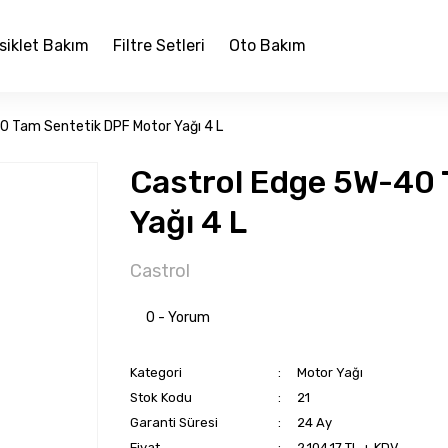
siklet Bakım
Filtre Setleri
Oto Bakım
0 Tam Sentetik DPF Motor Yağı 4 L
Castrol Edge 5W-40 
Yağı 4 L
Castrol
0 - Yorum
Kategori
Motor Yağı
Stok Kodu
21
Garanti Süresi
24 Ay
Fiyat
2.104,17 TL + KDV