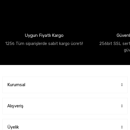
Uygun Fiyatlı Kargo
Güvenli
125₺ Tüm siparişlerde sabit kargo ücreti!
256bit SSL sertif
gü
Kurumsal
Alışveriş
Üyelik