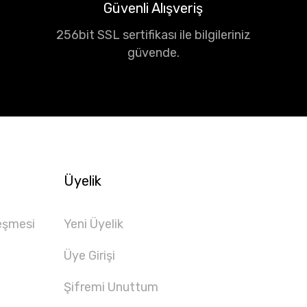
Güvenli Alışveriş
256bit SSL sertifikası ile bilgileriniz
güvende.
Üyelik
eşmesi
Yeni Üyelik
Üye Girişi
Şifremi Unuttum