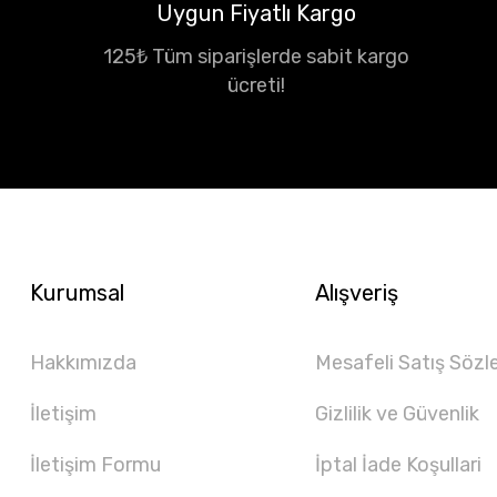
Uygun Fiyatlı Kargo
125₺ Tüm siparişlerde sabit kargo
ücreti!
Kurumsal
Alışveriş
Hakkımızda
Mesafeli Satış Sözl
İletişim
Gizlilik ve Güvenlik
İletişim Formu
İptal İade Koşullari