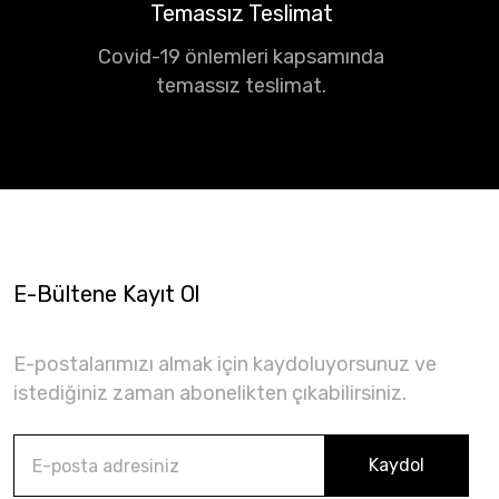
Temassız Teslimat
Covid-19 önlemleri kapsamında
temassız teslimat.
E-Bültene Kayıt Ol
E-postalarımızı almak için kaydoluyorsunuz ve
istediğiniz zaman abonelikten çıkabilirsiniz.
Kaydol