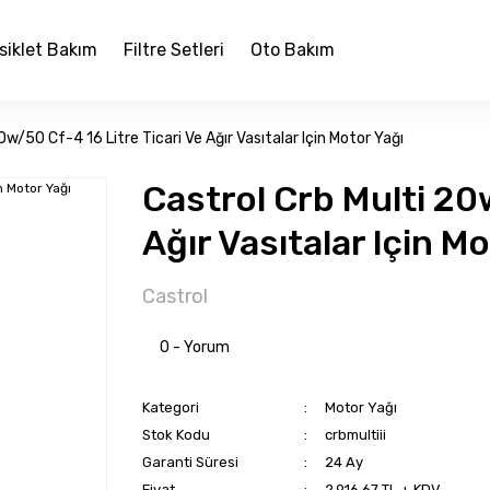
siklet Bakım
Filtre Setleri
Oto Bakım
0w/50 Cf-4 16 Litre Ticari Ve Ağır Vasıtalar Için Motor Yağı
Castrol Crb Multi 20w
Ağır Vasıtalar Için M
Castrol
0 - Yorum
Kategori
Motor Yağı
Stok Kodu
crbmultiii
Garanti Süresi
24 Ay
Fiyat
2.916,67 TL + KDV