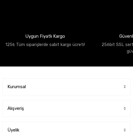
Uygun Fiyatlı Kargo
Güvenli
125₺ Tüm siparişlerde sabit kargo ücreti!
256bit SSL sertif
gü
Kurumsal
Alışveriş
Üyelik