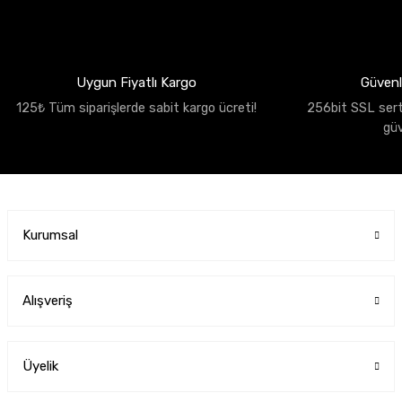
Uygun Fiyatlı Kargo
Güvenli
125₺ Tüm siparişlerde sabit kargo ücreti!
256bit SSL sertif
gü
Kurumsal
Alışveriş
Üyelik