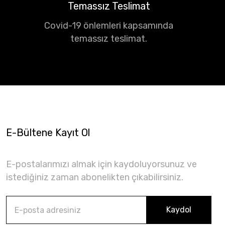
Temassız Teslimat
Covid-19 önlemleri kapsamında
temassız teslimat.
E-Bültene Kayıt Ol
E-postalarımızı almak için kaydoluyorsunuz ve
istediğiniz zaman abonelikten çıkabilirsiniz.
Kaydol