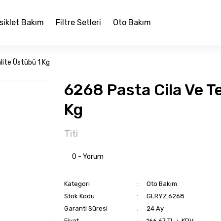
siklet Bakım
Filtre Setleri
Oto Bakım
alite Üstübü 1 Kg
6268 Pasta Cila Ve Te
Kg
Titi
0 - Yorum
Kategori
Oto Bakım
Stok Kodu
GLRYZ.6268
Garanti Süresi
24 Ay
Fiyat
166,67 TL + KDV