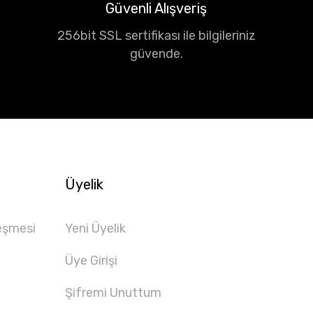
Güvenli Alışveriş
256bit SSL sertifikası ile bilgileriniz
güvende.
Üyelik
eşmesi
Yeni Üyelik
Üye Girişi
Şifremi Unuttum