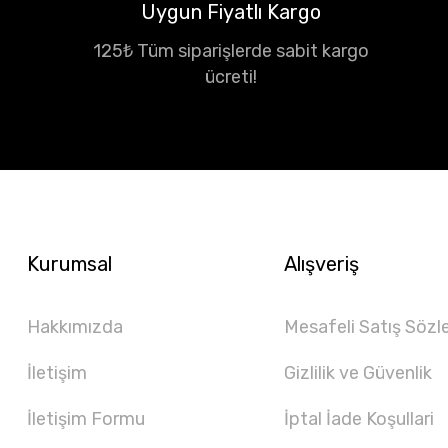
Uygun Fiyatlı Kargo
125₺ Tüm siparişlerde sabit kargo
ücreti!
Kurumsal
Alışveriş
Hakkımızda
Mesafeli Satış Sözl
İletişim
Gizlilik ve Güvenlik
İletişim Formu
İptal İade Koşullari