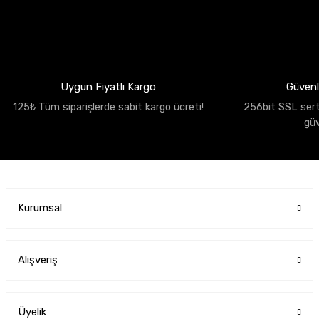
Uygun Fiyatlı Kargo
Güvenli
125₺ Tüm siparişlerde sabit kargo ücreti!
256bit SSL sertif
gü
Kurumsal
Alışveriş
Üyelik