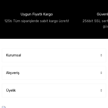
Uygun Fiyatlı Kargo
Güvenli
125₺ Tüm siparişlerde sabit kargo ücreti!
256bit SSL sertif
gü
Kurumsal
Alışveriş
Üyelik